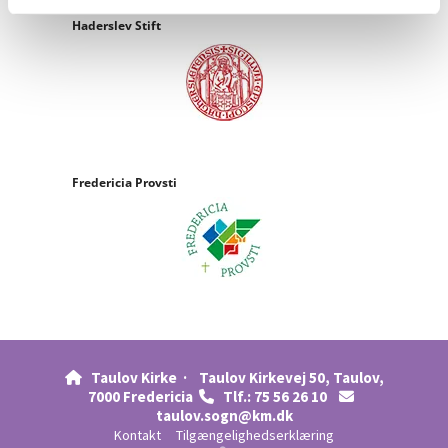
Haderslev Stift
Fredericia Provsti
Taulov Kirke ·
Taulov Kirkevej 50, Taulov,

7000 Fredericia
Tlf.: 75 56 26 10


taulov.sogn@km.dk
Kontakt
Tilgængelighedserklæring