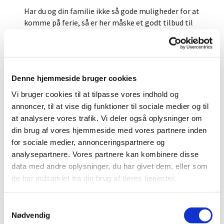
Har du og din familie ikke så gode muligheder for at
komme på ferie, så er her måske et godt tilbud til
jer. Vi vil lave en ferie med indhold, masser af
aktiviteter og god mulighed for afslapning. Vi har
lejet en stor lejr i de flotte og naturskønne
omgivelser på Houens Odde. I løbet af 4 dage bliver
Denne hjemmeside bruger cookies
der rig lejlighed til at være sammen om de
forskellige aktiviteter, vi kan tilbyde. Der vil være
Vi bruger cookies til at tilpasse vores indhold og
noget ude og inde, for de stille og for de vilde. Hver
annoncer, til at vise dig funktioner til sociale medier og til
dag vil slikboden være åben, og vi skal selvfølgelig
at analysere vores trafik. Vi deler også oplysninger om
også spise is. Der er dejligt badevand, så hvis det
din brug af vores hjemmeside med vores partnere inden
bliver godt vejr, skal vi bade
for sociale medier, annonceringspartnere og
analysepartnere. Vores partnere kan kombinere disse
Prisen for ferien er 500 kr. pr. familie, og der vil
data med andre oplysninger, du har givet dem, eller som
være mulighed for at søge hjælp.
de har indsamlet fra din brug af deres tjenester.
Transport frem og tilbage sker i fælles bus.
Hvis I er interesseret i at komme med på ferien,
S
skal I kontakte sognepræst Bente Hjul
Nødvendig
a
Johannessen, tlf.: 29 12 20 53