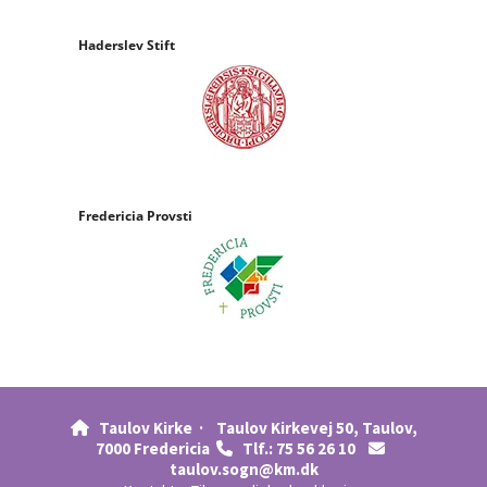
Haderslev Stift
Fredericia Provsti
Taulov Kirke ·
Taulov Kirkevej 50, Taulov,

7000 Fredericia
Tlf.: 75 56 26 10


taulov.sogn@km.dk