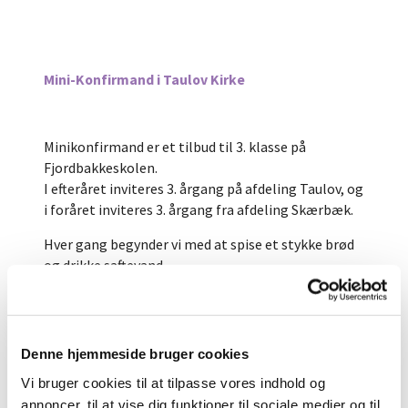
Mini-Konfirmand i Taulov Kirke
Minikonfirmand er et tilbud til 3. klasse på
Fjordbakkeskolen.
I efteråret inviteres 3. årgang på afdeling Taulov, og
i foråret inviteres 3. årgang fra afdeling Skærbæk.
Hver gang begynder vi med at spise et stykke brød
og drikke saftevand.
Som minikonfirmand
kommer man til at:
- høre gode historier fra Bibelen
Denne hjemmeside bruger cookies
- se hele den gamle kirke; også de skjulte steder; og
få en masse at vide om kirken: hvorfor er den
Vi bruger cookies til at tilpasse vores indhold og
bygget sådan? Hvad skal tingene bruges til?
annoncer, til at vise dig funktioner til sociale medier og til