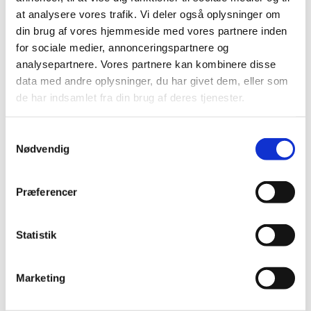
- synge og lære nye salmer
at analysere vores trafik. Vi deler også oplysninger om
- lave forskellige aktiviteter/lege
din brug af vores hjemmeside med vores partnere inden
- være med til gudstjeneste
for sociale medier, annonceringspartnere og
- og meget mere...
analysepartnere. Vores partnere kan kombinere disse
data med andre oplysninger, du har givet dem, eller som
de har indsamlet fra din brug af deres tjenester.
S
Nødvendig
a
m
t
Præferencer
y
k
k
Statistik
e
v
Marketing
a
l