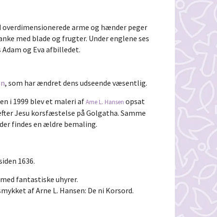
d overdimensionerede arme og hænder peger
ranke med blade og frugter. Under englene ses
s Adam og Eva afbilledet.
en
, som har ændret dens udseende væsentlig.
n i 1999 blev et maleri af
opsat
Arne L. Hansen
 efter Jesu korsfæstelse på Golgatha. Samme
der findes en ældre bemaling.
 siden 1636.
med fantastiske uhyrer.
smykket af Arne L. Hansen: De ni Korsord.