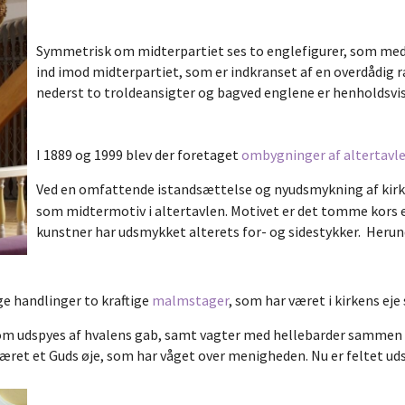
Symmetrisk om midterpartiet ses to englefigurer, som me
ind imod midterpartiet, som er indkranset af en overdådig 
nederst to troldeansigter og bagved englene er henholdsvi
I 1889 og 1999 blev der foretaget
ombygninger af altertavl
Ved en omfattende istandsættelse og nyudsmykning af kirke
som midtermotiv i altertavlen. Motivet er det tomme kors
kunstner har udsmykket alterets for- og sidestykker. Herun
ge handlinger to kraftige
malmstager
, som har været i kirkens eje
som udspyes af hvalens gab, samt vagter med hellebarder sammen 
e været et Guds øje, som har våget over menigheden. Nu er feltet ud