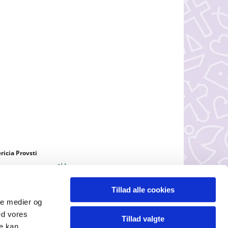
ricia Provsti
Tillad alle cookies
ale medier og
ed vores
Tillad valgte
re kan