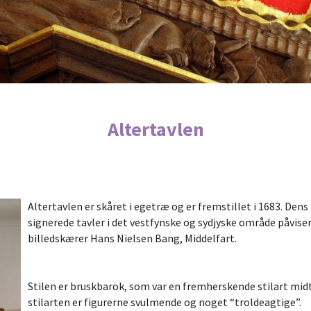
Altertavlen
Altertavlen er skåret i egetræ og er fremstillet i 1683. De
signerede tavler i det vestfynske og sydjyske område påvise
billedskærer Hans Nielsen Bang, Middelfart.
Stilen er bruskbarok, som var en fremherskende stilart mi
stilarten er figurerne svulmende og noget “troldeagtige”.